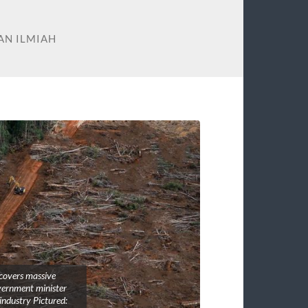
N ILMIAH
covers massive
vernment minister
 industry Pictured: