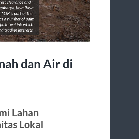
rest clearance and
egakarya Jaya Raya
 MJR is part of the
as a number of palm
ific Inter-Link which
nd trading interests.
nah dan Air di
mi Lahan
tas Lokal