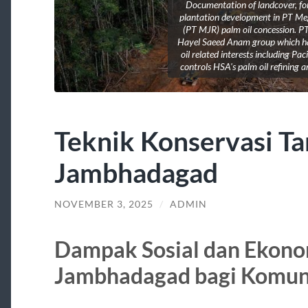
Documentation of landcover, fo
plantation development in PT M
(PT MJR) palm oil concession. PT
Hayel Saeed Anam group which h
oil related interests including Pac
controls HSA's palm oil refining a
Teknik Konservasi Ta
Jambhadagad
NOVEMBER 3, 2025
/
ADMIN
Dampak Sosial dan Ekono
Jambhadagad bagi Komuni