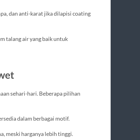
a, dan anti-karat jika dilapisi coating
em talang air yang baik untuk
Awet
an sehari-hari. Beberapa pilihan
rsedia dalam berbagai motif.
a, meski harganya lebih tinggi.