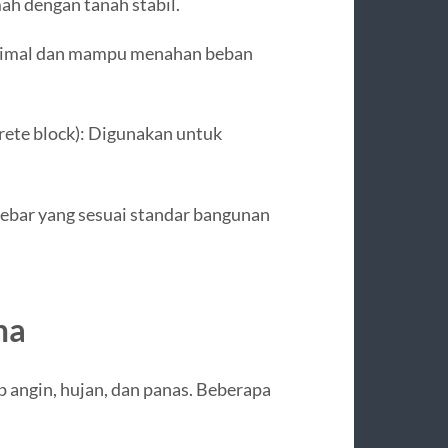
ah dengan tanah stabil.
ksimal dan mampu menahan beban
rete block): Digunakan untuk
lebar yang sesuai standar bangunan
ma
angin, hujan, dan panas. Beberapa