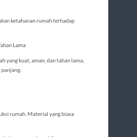
tukan ketahanan rumah terhadap
Tahan Lama
ah yang kuat, aman, dan tahan lama,
a panjang.
uksi rumah. Material yang biasa