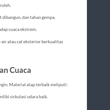
roleh.
at dibangun, dan tahan gempa.
hadap cuaca ekstrem.
air atau cat eksterior berkualitas
han Cuaca
gin. Material atap terbaik meliputi:
liki sirkulasi udara baik.