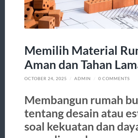
Memilih Material Ru
Aman dan Tahan Lam
OCTOBER 24, 2025
/
ADMIN
/
0 COMMENTS
Membangun rumah bu
tentang desain atau est
soal kekuatan dan day