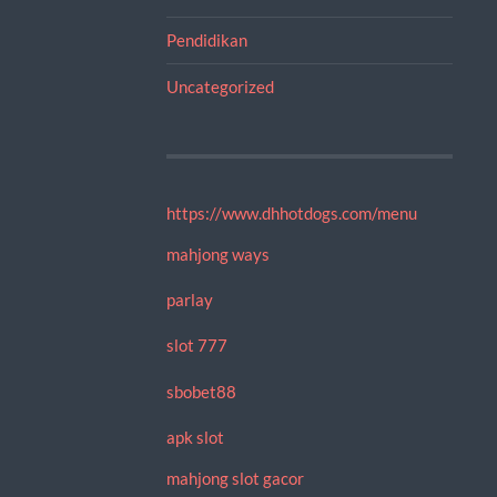
Pendidikan
Uncategorized
https://www.dhhotdogs.com/menu
mahjong ways
parlay
slot 777
sbobet88
apk slot
mahjong slot gacor